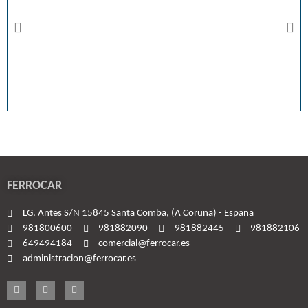
FERROCAR
LG. Antes S/N 15845 Santa Comba, (A Coruña) - España
981800600
981882090
981882445
981882106
649494184
comercial@ferrocar.es
administracion@ferrocar.es