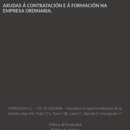
AXUDAS Á CONTRATACIÓN E Á FORMACIÓN NA
EMPRESA ORDINARIA.
FERROCAR S.L. – CIF. B15020548 – Inscrita en el registro mercantil de La
Coruña, Hoja 434, Folio 123, Tomo 158, Libro 21, Sección 2ª Inscripción 1ª
Política de Privacidad
Política de Cookies