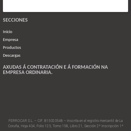
SECCIONES
Inicio
Empresa
Productos
Descargas
AXUDAS Á CONTRATACIÓN E Á FORMACIÓN NA
EMPRESA ORDINARIA.
FERROCAR S.L. – CIF. B15020548 – Inscrita en el registro mercantil de La
Coruña, Hoja 434, Folio 123, Tomo 158, Libro 21, Sección 2ª Inscripción 1ª