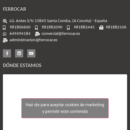
FERROCAR
LG. Antes S/N 15845 Santa Comba, (A Coruña) - España
981800600
981882090
981882445
981882106
649494184
comercial@ferrocar.es
administracion@ferrocar.es
DÓNDE ESTAMOS
Haz clic para aceptar cookies de marketing
y permitir este contenido