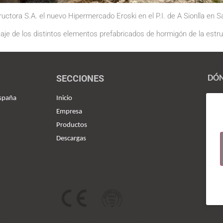
uctora S.A. el nuevo Hipermercado Eroski en el P.I. de A Sionlla en
taje de los distintos elementos prefabricados de hormigón de la estru
SECCIONES
DÓN
España
Inicio
Empresa
Productos
Descargas