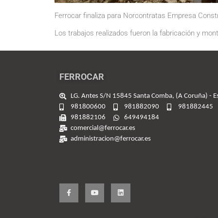
Ferrocar finaliza para Norcontratas Empresa Constr
Los trabajos realizados fueron la fabricación y mon
FERROCAR
LG. Antes S/N 15845 Santa Comba, (A Coruña) - 
981800600
981882090
981882445
981882106
649494184
comercial@ferrocar.es
administracion@ferrocar.es