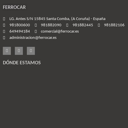
FERROCAR
LG. Antes S/N 15845 Santa Comba, (A Coruña) - España
981800600
981882090
981882445
981882106
649494184
comercial@ferrocar.es
administracion@ferrocar.es
DÓNDE ESTAMOS