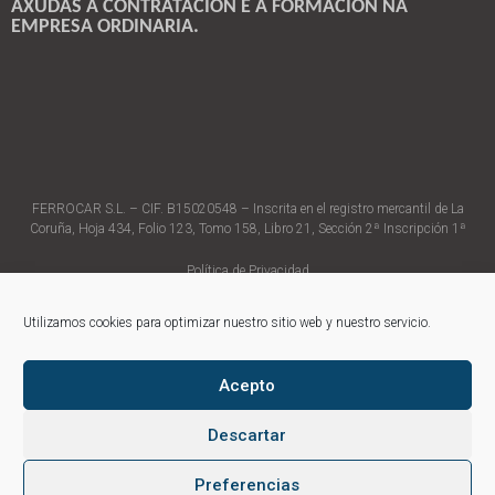
AXUDAS Á CONTRATACIÓN E Á FORMACIÓN NA
EMPRESA ORDINARIA.
FERROCAR S.L. – CIF. B15020548 – Inscrita en el registro mercantil de La
Coruña, Hoja 434, Folio 123, Tomo 158, Libro 21, Sección 2ª Inscripción 1ª
Política de Privacidad
Política de Cookies
Aviso Legal
Utilizamos cookies para optimizar nuestro sitio web y nuestro servicio.
Página web desarrollada por Level Art
Acepto
Descartar
Preferencias