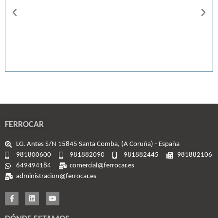
FERROCAR
LG. Antes S/N 15845 Santa Comba, (A Coruña) - España
981800600
981882090
981882445
981882106
649494184
comercial@ferrocar.es
administracion@ferrocar.es