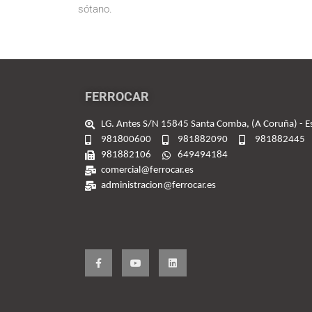
sótano.
FERROCAR
LG. Antes S/N 15845 Santa Comba, (A Coruña) - 
981800600
981882090
981882445
981882106
649494184
comercial@ferrocar.es
administracion@ferrocar.es