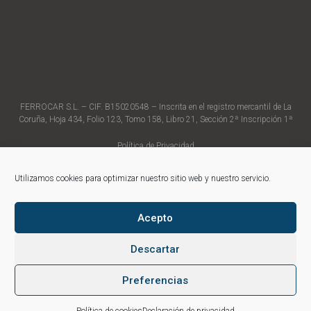
FERROCAR S.L. – CIF. B15020548 – Inscrita en el registro mercantil de La
Coruña, Hoja 434, Folio 123, Tomo 158, Libro 21, Sección 2ª Inscripción 1ª
Política de Privacidad
Política de Cookies
Aviso Legal
Utilizamos cookies para optimizar nuestro sitio web y nuestro servicio.
Página web desarrollada por Level Art
Acepto
Descartar
Preferencias