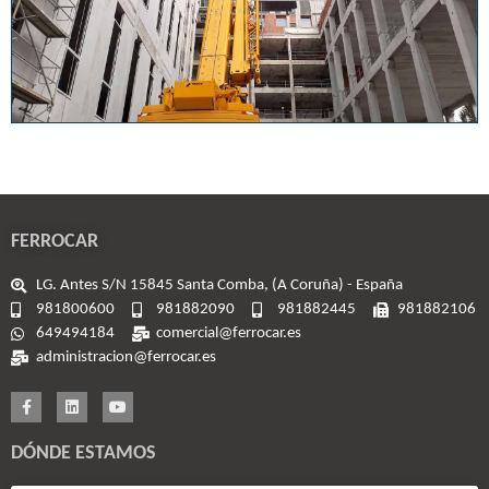
FERROCAR
LG. Antes S/N 15845 Santa Comba, (A Coruña) - España
981800600
981882090
981882445
981882106
649494184
comercial@ferrocar.es
administracion@ferrocar.es
DÓNDE ESTAMOS