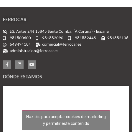
FERROCAR
LG. Antes S/N 15845 Santa Comba, (A Coruña) - España
981800600
981882090
981882445
981882106
649494184
comercial@ferrocar.es
administracion@ferrocar.es
DÓNDE ESTAMOS
Haz clic para aceptar cookies de marketing
y permitir este contenido