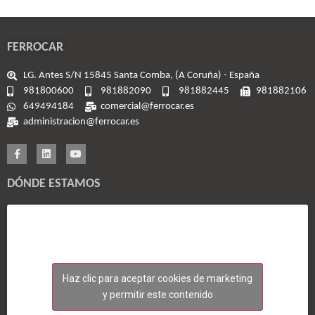
FERROCAR
LG. Antes S/N 15845 Santa Comba, (A Coruña) - España
981800600
981882090
981882445
981882106
649494184
comercial@ferrocar.es
administracion@ferrocar.es
DÓNDE ESTAMOS
Haz clic para aceptar cookies de marketing
y permitir este contenido