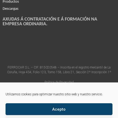
Productos
Descargas
AXUDAS Á CONTRATACIÓN E Á FORMACIÓN NA
EMPRESA ORDINARIA.
FERROCAR S.L. – CIF. B15020548 – Inscrita en el registro mercantil de La
Coruña, Hoja 434, Folio 123, Tomo 158, Libro 21, Sección 2ª Inscripción 1ª
Política de Privacidad
Política de Cookies
Aviso Legal
Utilizamos cookies para optimizar nuestro sitio web y nuestro servicio.
Página web desarrollada por Level Art
Acepto