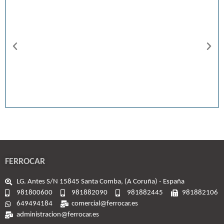
FERROCAR
LG. Antes S/N 15845 Santa Comba, (A Coruña) - España
981800600
981882090
981882445
981882106
649494184
comercial@ferrocar.es
administracion@ferrocar.es